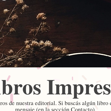
ibros Impres
ros de nuestra editorial. Si buscás algún libro
mensaje (en la sección Contacto).