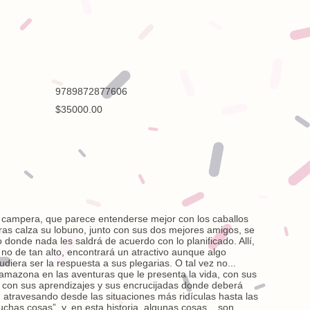
9789872877606
$35000.00
e campera, que parece entenderse mejor con los caballos
tras calza su lobuno, junto con sus dos mejores amigos, se
onde nada les saldrá de acuerdo con lo planificado. Allí,
 no de tan alto, encontrará un atractivo aunque algo
diera ser la respuesta a sus plegarias. O tal vez no...
mazona en las aventuras que le presenta la vida, con sus
 con sus aprendizajes y sus encrucijadas donde deberá
 atravesando desde las situaciones más ridículas hasta las
muchas cosas”, y, en esta historia, algunas cosas... son