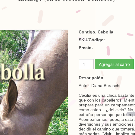
Contigo, Cebolla
SKU/Código:
Precio:
Agregar al carro
Descripción
Autor: Diana Buraschi
Cecilia es una chica bastant
que con los caballeros. Mien
prepara para un campamento d
como caído... ¿del cielo? No,
extraño personaje que bien pu
Acompañemos, pues, a esta a
diversiones y sus emociones,
decidir el camino que tomará,
más serias. “Vivir... implica 